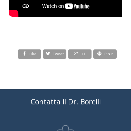

Like

Tweet

+1

Pin it
Contatta il Dr. Borelli