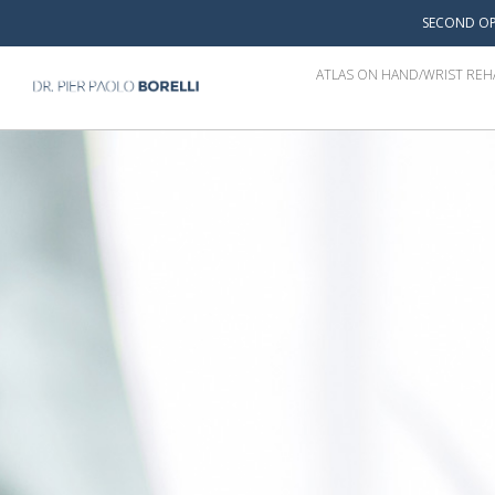
SECOND OP
ATLAS ON HAND/WRIST REH