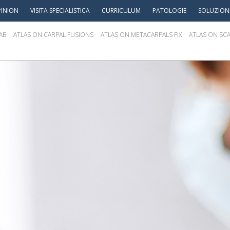
INION
VISITA SPECIALISTICA
CURRICULUM
PATOLOGIE
SOLUZION
AB
ATLAS ON CARPAL FUSIONS
ATLAS ON METACARPALS FIX
ATLAS ON SCA