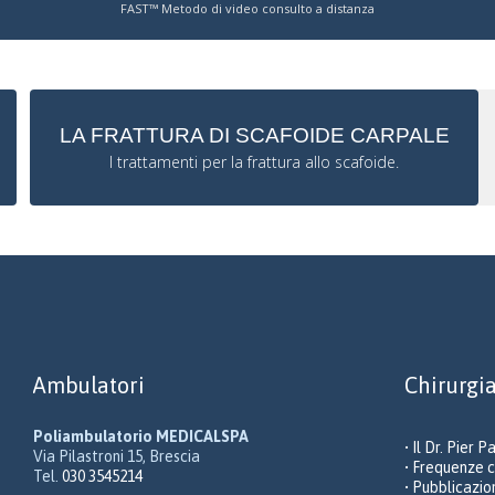
FAST™ Metodo di video consulto a distanza
LA FRATTURA DI SCAFOIDE CARPALE
I trattamenti per la frattura allo scafoide.
Ambulatori
Chirurgi
Poliambulatorio MEDICALSPA
• Il Dr. Pier P
Via Pilastroni 15, Brescia
• Frequenze 
Tel.
030 3545214
• Pubblicazio