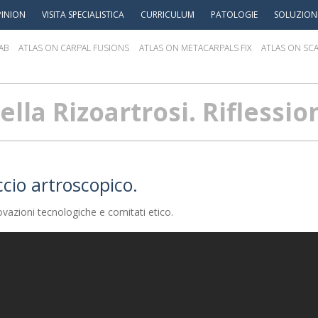
INION
VISITA SPECIALISTICA
CURRICULUM
PATOLOGIE
SOLUZION
AB
ATLAS ON CARPAL FUSIONS
ATLAS ON METACARPALS FIX
ATLAS ON SCA
lla Rizoartrosi. Riflession
cio artroscopico.
vazioni tecnologiche e comitati etico.