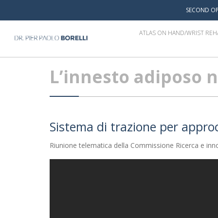
SECOND OP
ATLAS ON HAND/WRIST REH
L’innesto adiposo ne
Sistema di trazione per approc
Riunione telematica della Commissione Ricerca e inno