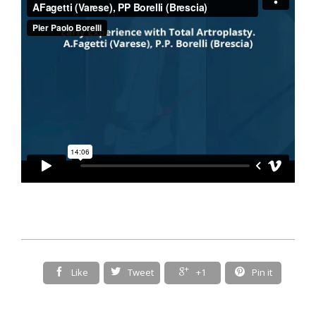

Like

Tweet

+1

Pin it