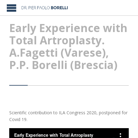
Early Experience with
Total Artroplasty.
A.Fagetti (Varese),
P.P. Borelli (Brescia)
Scientific contribution to ILA Congress 2020, postponed for
Covid 19.