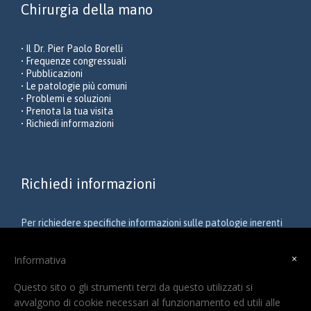
Chirurgia della mano
• Il Dr. Pier Paolo Borelli
• Frequenze congressuali
• Pubblicazioni
• Le patologie più comuni
• Problemi e soluzioni
• Prenota la tua visita
• Richiedi informazioni
Richiedi informazioni
Per richiedere specifiche informazioni sulle patologie inerenti
la chirurgia del polso e della mano o altri problemi ortopedici
relativi all’arto superiore, scrivi a
×
Informativa
chirurgiadellamanobrescia@gmail.com
Questo sito o gli strumenti terzi da questo utilizzati si
avvalgono di cookie necessari al funzionamento ed utili alle