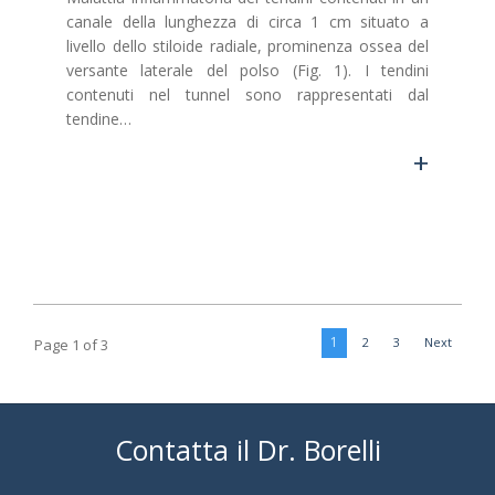
canale della lunghezza di circa 1 cm situato a
livello dello stiloide radiale, prominenza ossea del
versante laterale del polso (Fig. 1). I tendini
contenuti nel tunnel sono rappresentati dal
tendine…
+
1
2
3
Next
Page 1 of 3
Contatta il Dr. Borelli