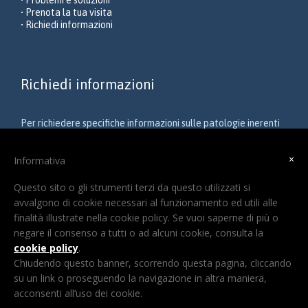
• Problemi e soluzioni
• Prenota la tua visita
• Richiedi informazioni
Richiedi informazioni
Per richiedere specifiche informazioni sulle patologie inerenti
la chirurgia del polso e della mano o altri problemi ortopedici
relativi all’arto superiore, scrivi a
×
Informativa
chirurgiadellamanobrescia@gmail.com
Questo sito o gli strumenti terzi da questo utilizzati si
avvalgono di cookie necessari al funzionamento ed utili alle
finalità illustrate nella cookie policy. Se vuoi saperne di più o
negare il consenso a tutti o ad alcuni cookie, consulta la
cookie policy
.
2015 © COPYRIGHT CHIRURGIA DELLA MANO BRESCIA -
PRIV
Chiudendo questo banner, scorrendo questa pagina, cliccando
-
-
-
- PIVA 03947920
POLICY
COOKIE POLICY
SITEMAP
DISCLAIMERS
su un link o proseguendo la navigazione in altra maniera,
acconsenti all’uso dei cookie.
Design by
Dexa